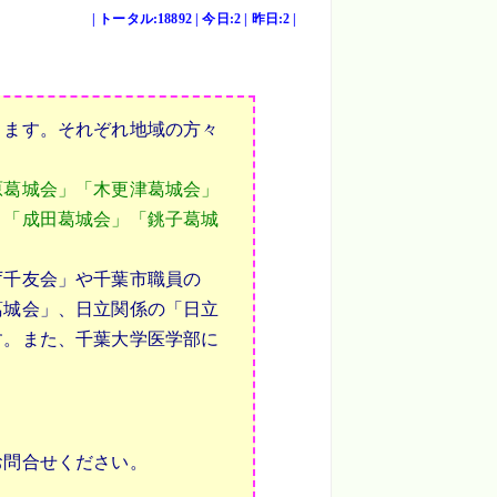
| トータル:18892 | 今日:2 | 昨日:2 |
ります。それぞれ地域の方々
原葛城会」「木更津葛城会」
」「成田葛城会」「銚子葛城
庁千友会」や千葉市職員の
葛城会」、日立関係の「日立
す。また、千葉大学医学部に
。
お問合せください。