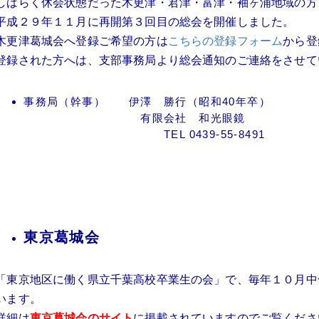
しばらく休会状態だった木更津・君津・富津・袖ヶ浦地域の方
平成２９年１１月に再開第３回目の総会を開催しました。
木更津葛城会へ登録ご希望の方は
こちらの登録フォーム
から登
登録された方へは、支部事務局より総会通知のご連絡をさせて
事務局（幹事） 伊澤 勝行（昭和40年卒）
有限会社 和光眼鏡
TEL 0439-55-8491
東京葛城会
「東京地区に働く県立千葉高校卒業生の会」で、毎年１０月中
います。
詳細は
東京葛城会のサイト
に掲載されていますのでご覧くださ