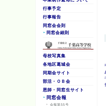
行事予定
行事報告
同窓会会則
同窓会細則
母校写真集
各地区葛城会
同期会サイト
部活・ＯＢ会
恩師・同窓生サイト
同窓会報
会報第55号