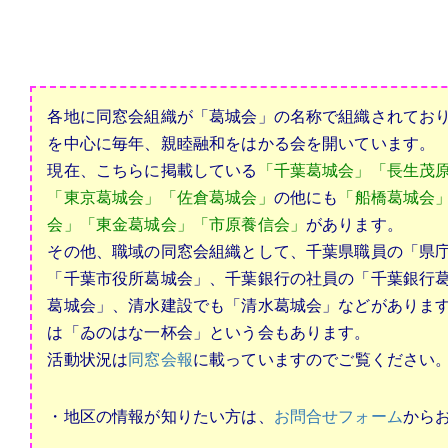
各地に同窓会組織が「葛城会」の名称で組織されてお
を中心に毎年、親睦融和をはかる会を開いています。
現在、こちらに掲載している
「千葉葛城会」「長生茂
「東京葛城会」「佐倉葛城会」
の他にも
「船橋葛城会
会」「東金葛城会」「市原養信会」
があります。
その他、職域の同窓会組織として、千葉県職員の「県
「千葉市役所葛城会」、千葉銀行の社員の「千葉銀行
葛城会」、清水建設でも「清水葛城会」などがありま
は「ゐのはな一杯会」という会もあります。
活動状況は
同窓会報
に載っていますのでご覧ください
・地区の情報が知りたい方は、
お問合せフォーム
から