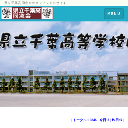
県立千葉高同窓会のオフィシャルサイト
Toggle
MENU
navigation
| トータル:10846 | 今日:5 | 昨日:5 |