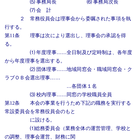
⑸ 事務局長 ⑹ 事務局次長
⑺ 会 計
２ 常務役員会は理事会から委嘱された事項を執
行する。
第11条 理事は次により選出し、理事会の承認を得
る。
⑴ 年度理事……全日制及び定時制は、各年度
から年度理事を選出する。
⑵ 団体理事……地域同窓会・職域同窓会・ク
ラブＯＢ会選出理事……
…各団体１名
⑶ 校内理事……同窓の学校職員全員
第12条 本会の事業を行うため下記の職務を実行する
常設委員会を常務役員会のもと
に設ける。
⑴総務委員会（業務全体の運営管理、学校と
の調整、理事会運営、財務に関