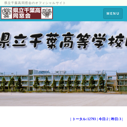
県立千葉高同窓会のオフィシャルサイト
Toggle
MENU
navigation
| トータル:12793 | 今日:2 | 昨日:3 |