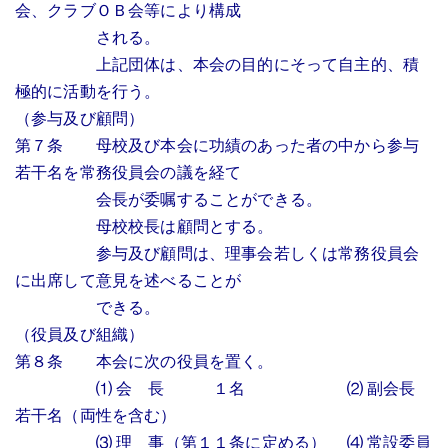
会、クラブＯＢ会等により構成
される。
上記団体は、本会の目的にそって自主的、積
極的に活動を行う。
（参与及び顧問）
第７条 母校及び本会に功績のあった者の中から参与
若干名を常務役員会の議を経て
会長が委嘱することができる。
母校校長は顧問とする。
参与及び顧問は、理事会若しくは常務役員会
に出席して意見を述べることが
できる。
（役員及び組織）
第８条 本会に次の役員を置く。
⑴ 会 長 １名 ⑵ 副会長
若干名（両性を含む）
⑶ 理 事（第１１条に定める） ⑷ 常設委員