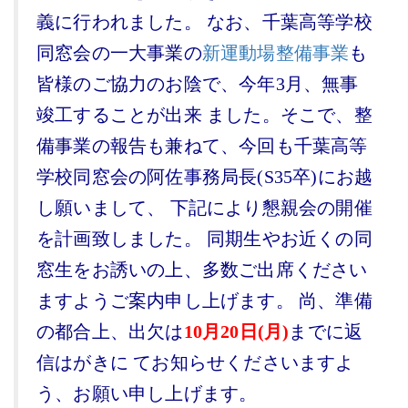
義に行われました。 なお、千葉高等学校
同窓会の一大事業の
新運動場整備事業
も
皆様のご協力のお陰で、今年3月、無事
竣工することが出来 ました。そこで、整
備事業の報告も兼ねて、今回も千葉高等
学校同窓会の阿佐事務局長(S35卒)にお越
し願いまして、 下記により懇親会の開催
を計画致しました。 同期生やお近くの同
窓生をお誘いの上、多数ご出席ください
ますようご案内申し上げます。 尚、準備
の都合上、出欠は
10月20日(月)
までに返
信はがきに てお知らせくださいますよ
う、お願い申し上げます。