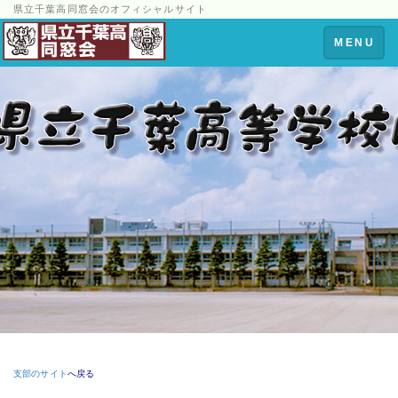
県立千葉高同窓会のオフィシャルサイト
Toggle
MENU
navigation
支部のサイト
へ戻る