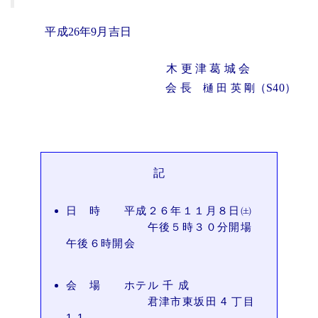
平成26年9月吉日
木 更 津 葛 城 会
会 長
（S40）
樋 田 英 剛
記
日 時 平成２６年１１月８日㈯
午後５時３０分開場
午後６時開会
会 場 ホテル 千 成
君津市東坂田 4 丁目
1-1