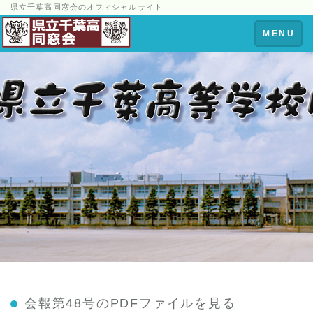
県立千葉高同窓会のオフィシャルサイト
Toggle
MENU
navigation
会報第48号
のPDFファイルを見る