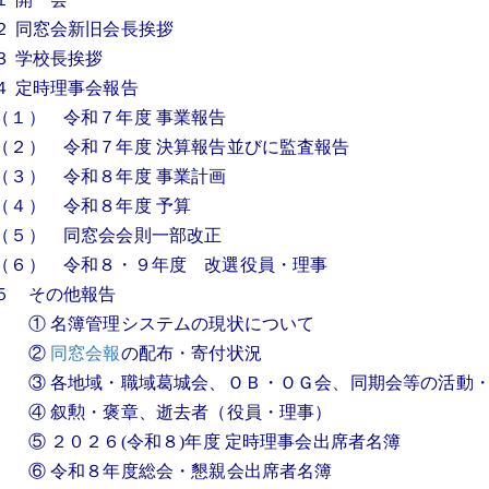
２ 同窓会新旧会長挨拶
３ 学校長挨拶
４ 定時理事会報告
（１） 令和７年度 事業報告
（２） 令和７年度 決算報告並びに監査報告
（３） 令和８年度 事業計画
（４） 令和８年度 予算
（５） 同窓会会則一部改正
（６） 令和８・９年度 改選役員・理事
５ その他報告
① 名簿管理システムの現状について
②
同窓会報
の配布・寄付状況
③ 各地域・職域葛城会、ＯＢ・ＯＧ会、同期会等の活動
④ 叙勲・褒章、逝去者（役員・理事）
⑤ ２０２６(令和８)年度 定時理事会出席者名簿
⑥ 令和８年度総会・懇親会出席者名簿