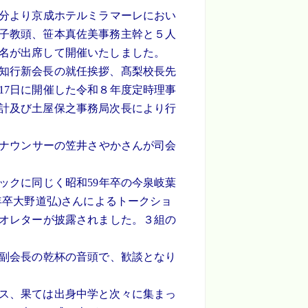
分より京成ホテルミラマーレにおい
子教頭、笹本真佐美事務主幹と５人
名が出席して開催いたしました。
知行新会長の就任挨拶、髙梨校長先
17日に開催した令和８年度定時理事
計及び土屋保之事務局次長により行
アナウンサーの笠井さやかさんが司会
ックに同じく昭和59年卒の今泉岐葉
年卒大野道弘)さんによるトークショ
デオレターが披露されました。３組の
副会長の乾杯の音頭で、歓談となり
ス、果ては出身中学と次々に集まっ