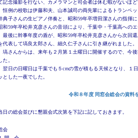
て記念撮影を行ない、カメラマンと司会者は休む暇がないほど
恒例の校歌は伊藤和夫、山本誠司の両先輩によるトランペッ
井典子さんの生ピアノ伴奏と、昭和59年卒増田潔さんの指揮
昭和59年卒松井克彦さんの音頭により、千葉中・千葉高への
最後に幹事年度の盾が、昭和59年卒松井克彦さんから次回還
を代表して塙良太郎さん、細久仁子さんに引き継がれました。
塙さんからは、来年も２月第１土曜日に開催するので、今後
した。
翌日の日曜日は千葉でも５cmの雪が積もる天候となり、１日
ッとした一夜でした。
令和８年度 同窓会総会の資料
当日の総会並びに懇親会式次第を下記に記しておきます。
総会
１ 開 会