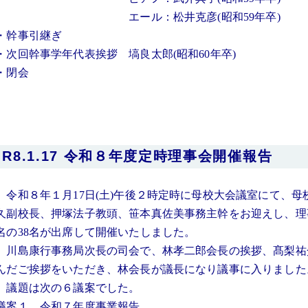
エール：松井克彦(昭和59年卒)
・幹事引継ぎ
・次回幹事学年代表挨拶 塙良太郎(昭和60年卒)
・閉会
R8.1.17 令和８年度定時理事会開催報告
令和８年１月17日(土)午後２時定時に母校大会議室にて、
久副校長、押塚法子教頭、笹本真佐美事務主幹をお迎えし、理
名の38名が出席して開催いたしました。
川島康行事務局次長の司会で、林孝二郎会長の挨拶、髙梨祐
んだご挨拶をいただき、林会長が議長になり議事に入りました
議題は次の６議案でした。
議案１ 令和７年度事業報告