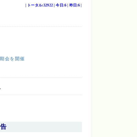
| トータル:32922 | 今日:6 | 昨日:6 |
同期会を開催
告
報告