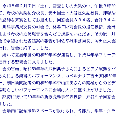
令和８年２月７日（土）、雪交じりの天気の中、午後３時30
て、母校の髙梨祐介校長、安田国士・大谷照久副校長、押塚法
の恩師を来賓としてお迎えし、同窓会員３３４名、合計３４４
川島事務局次長の司会で、林孝二郎前会長の退任挨拶、池田
生より母校の近況報告を含んだご挨拶をいただき、その後１月
会で承認された各議案の報告が阿佐幸雄事務局長、岡田正大会
われ、総会は終了しました。
続いて還暦年度の昭和59年卒が運営し、平成14年卒フリー
進行する懇親会に入りました。
会の冒頭、昭和59年卒の武田典子さんによるピアノ演奏をバ
さんによる楽書のパフォーマンス、カベルナリア吉田(昭和59
ー、朝日新聞記者の昭和59年卒中山由美さんの南極からのビ
素晴らしいパフォーマンスに会場は大いに盛り上がりました。
黙祷に続いて59年卒の折原亮幹事代表挨拶、戸谷久子同窓会
ました。
会場内に記念撮影スペースが設けられ、各部活、学年・クラ