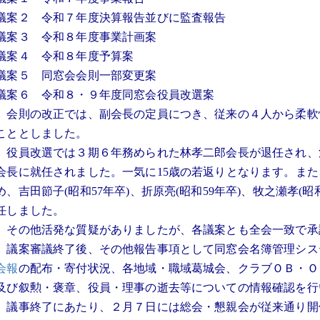
議案２ 令和７年度決算報告並びに監査報告
議案３ 令和８年度事業計画案
議案４ 令和８年度予算案
議案５ 同窓会会則一部変更案
議案６ 令和８・９年度同窓会役員改選案
会則の改正では、副会長の定員につき、従来の４人から柔軟
こととしました。
役員改選では３期６年務められた林孝二郎会長が退任され、池
会長に就任されました。一気に15歳の若返りとなります。ま
め、吉田節子(昭和57年卒)、折原亮(昭和59年卒)、牧之瀬孝(
任しました。
その他活発な質疑がありましたが、各議案とも全会一致で承
議案審議終了後、その他報告事項として同窓会名簿管理シス
会報
の配布・寄付状況、各地域・職域葛城会、クラブＯＢ・Ｏ
及び叙勲・褒章、役員・理事の逝去等についての情報確認を行
議事終了にあたり、２月７日には総会・懇親会が従来通り開催