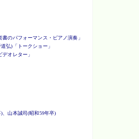
のパフォーマンス・ピアノ演奏」
)「トークショー」
オレター」
誠司(昭和59年卒)