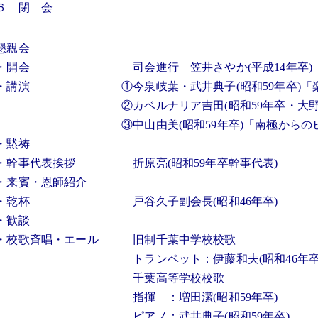
６ 閉 会
懇親会
・開会 司会進行 笠井さやか(平成14年卒)
・講演 ①今泉岐葉・武井典子(昭和59年卒)「楽書
②カベルナリア吉田(昭和59年卒・大野道弘
③中山由美(昭和59年卒)「南極からのビデ
・黙祷
・幹事代表挨拶 折原亮(昭和59年卒幹事代表)
・来賓・恩師紹介
・乾杯 戸谷久子副会長(昭和46年卒)
・歓談
・校歌斉唱・エール 旧制千葉中学校校歌
トランペット：伊藤和夫(昭和46年卒)、山本
千葉高等学校校歌
指揮 ：増田潔(昭和59年卒)
ピアノ：武井典子(昭和59年卒)