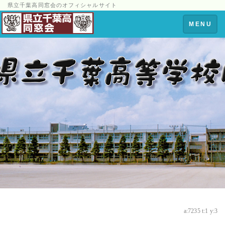
県立千葉高同窓会のオフィシャルサイト
Toggle
MENU
navigation
a:7235 t:1 y:3