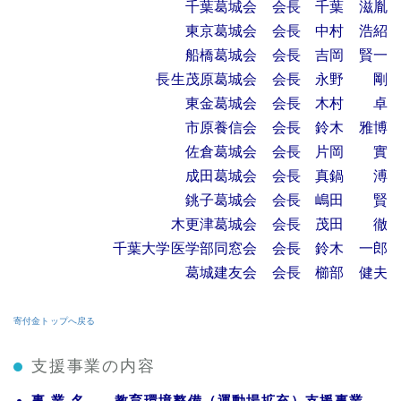
千葉葛城会 会長 千葉 滋胤
東京葛城会 会長 中村 浩紹
船橋葛城会 会長 吉岡 賢一
長生茂原葛城会 会長 永野 剛
東金葛城会 会長 木村 卓
市原養信会 会長 鈴木 雅博
佐倉葛城会 会長 片岡 實
成田葛城会 会長 真鍋 溥
銚子葛城会 会長 嶋田 賢
木更津葛城会 会長 茂田 徹
千葉大学医学部同窓会 会長 鈴木 一郎
葛城建友会 会長 櫛部 健夫
寄付金
トップ
へ戻る
支援事業の内容
事 業 名 教育環境整備（運動場拡充）支援事業