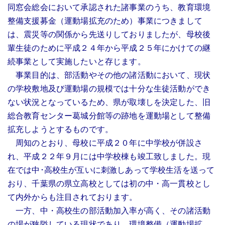
同窓会総会において承認された諸事業のうち、教育環境
整備支援募金（運動場拡充のため）事業につきまして
は、震災等の関係から先送りしておりましたが、母校後
輩生徒のために平成２４年から平成２５年にかけての継
続事業として実施したいと存じます。
事業目的は、部活動やその他の諸活動において、現状
の学校敷地及び運動場の規模では十分な生徒活動ができ
ない状況となっているため、県が取壊しを決定した、旧
総合教育センター葛城分館等の跡地を運動場として整備
拡充しようとするものです。
周知のとおり、母校に平成２０年に中学校が併設さ
れ、平成２２年９月には中学校棟も竣工致しました。現
在では中･高校生が互いに刺激しあって学校生活を送って
おり、千葉県の県立高校としては初の中・高一貫校とし
て内外からも注目されております。
一方、中・高校生の部活動加入率が高く、その諸活動
の場が狭隘している現状であり、環境整備（運動場拡